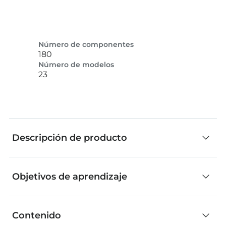
Número de componentes
180
Número de modelos
23
Descripción de producto
Objetivos de aprendizaje
¡Descubre el emocionante mundo de la
electrónica con nuestro STEM Electronics!
Objetivos de aprendizaje más importantes
Mediante un total de 23 modelos y 60
Contenido
Circuitos eléctricos
experimentos, se enseña el mundo de la