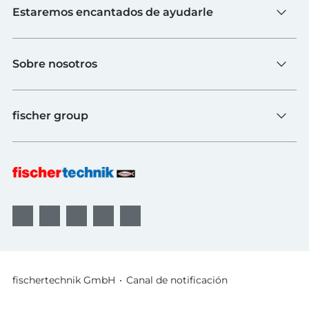
Estaremos encantados de ayudarle
Escuelas
Industria y universidades
Contacto
fischerTiP
Sobre nosotros
Ir a la página de proveedores
Búsqueda de distribuidores
Sobre fischertechnik
FAQs
fischer group
Calidad y sostenibilidad
B2B AGBs
Premios
Sistemas de fijación
fischer Consulting
fischertechnik GmbH
Canal de notificación