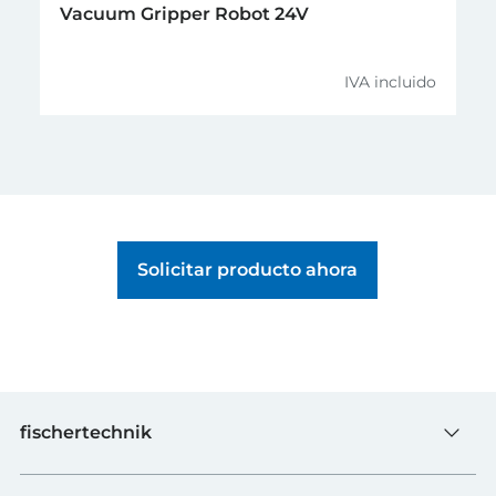
Ficha técnica del sensor de
Vacuum Gripper Robot 24V
color
5 fototransistores
PDF,
5 barreras de luz LED
IVA incluido
3 válvulas magnéticas
Compresor
Sensor óptico de color
Solicitar producto ahora
fischertechnik
Juguete