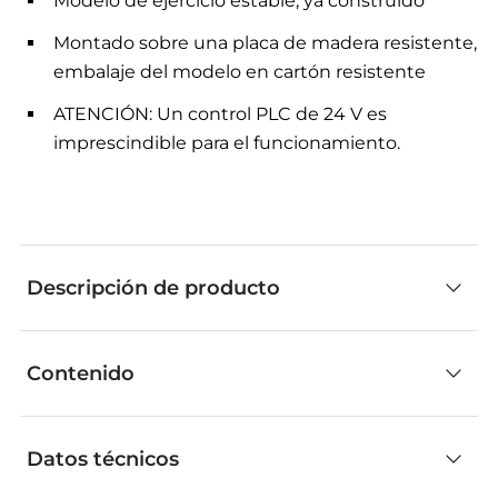
Modelo de ejercicio estable, ya construido
Montado sobre una placa de madera resistente,
embalaje del modelo en cartón resistente
ATENCIÓN: Un control PLC de 24 V es
imprescindible para el funcionamiento.
Descripción de producto
Contenido
Detecta piezas de diferentes colores y las clasifica
mediante una cinta transportadora en los
Contenido
almacenes apropiados.
Datos técnicos
Conexión al control PLC: El modelo dispone de