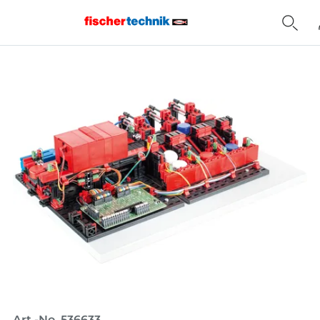
Home
Art.-No. 536633