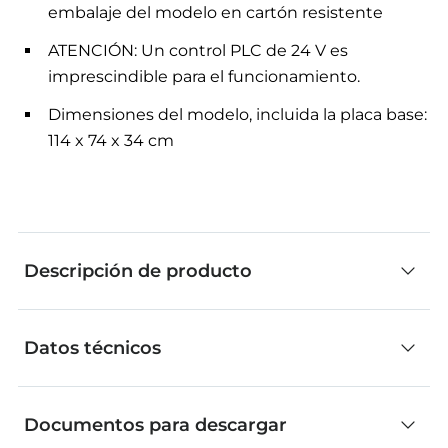
embalaje del modelo en cartón resistente
ATENCIÓN: Un control PLC de 24 V es
imprescindible para el funcionamiento.
Dimensiones del modelo, incluida la placa base:
114 x 74 x 34 cm
Descripción de producto
Datos técnicos
Combinación de la línea de clasificación de
modelos con reconocimiento de color, estación
de multiprocesamiento con horno, almacén
Documentos para descargar
elevado automatizado y ventosa de agarre. Ciclo