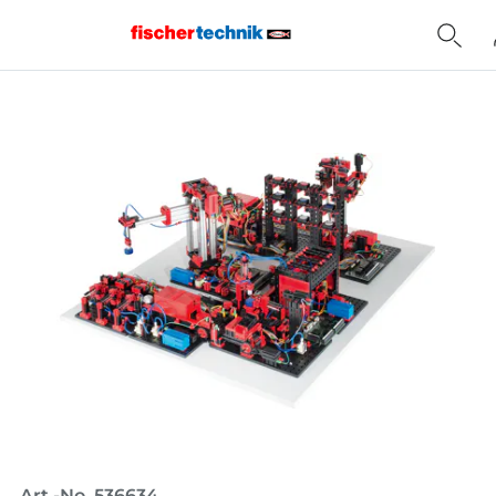
Home
Art.-No. 536634