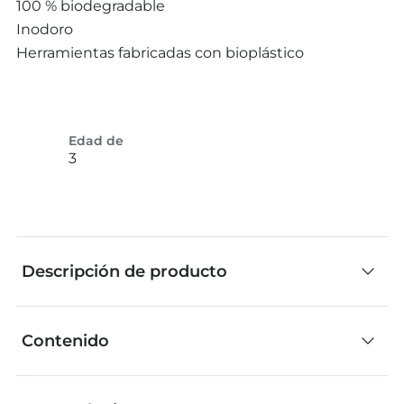
100 % biodegradable
Inodoro
Herramientas fabricadas con bioplástico
Edad de
3
Descripción de producto
Contenido
Vuela con el unicornio en un mundo de fantasía y
sueña con coloridos arcoíris. Con el cubo
Contenido
Unicornio, puedes crear el unicornio de tus