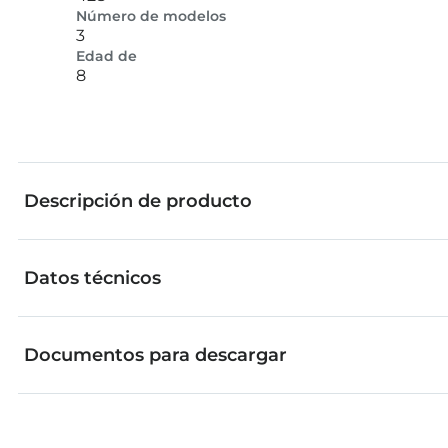
Número de modelos
3
Edad de
8
Descripción de producto
Datos técnicos
¡Ahora se llena de acción! Con el juego de construcc
sorpresa. Da el pistoletazo de salida y descubre jugan
pueden ampliarse maravillosamente con objetos cotid
Documentos para descargar
Edad de
Número de modelos