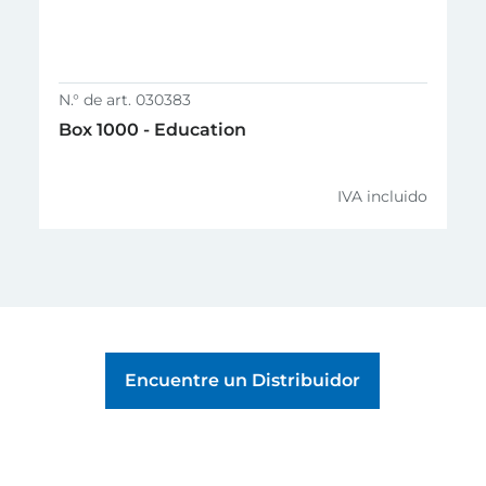
2 válvulas de mano
individuales Pneumatic
Power
Acumulador de aire
PDF,
Válvula de retención
N.° de art. 030383
Box 1000 - Education
IVA incluido
Encuentre un Distribuidor