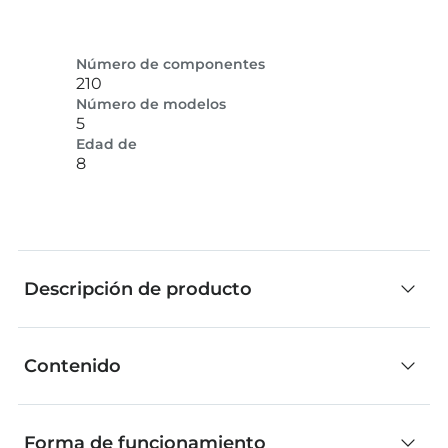
Número de componentes
210
Número de modelos
5
Edad de
8
Descripción de producto
Contenido
El económico kit Pneumatic Power permite
aprender los fundamentos de la neumática
Contenido
mientras se juega y enseña el funcionamiento de
Forma de funcionamiento