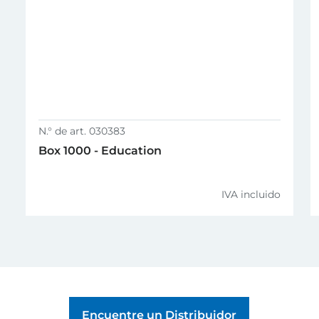
1
2
3
Lista de piezas
individuales Mechanic
Static 2
PDF,
N.° de art. 030383
Box 1000 - Education
IVA incluido
Encuentre un Distribuidor