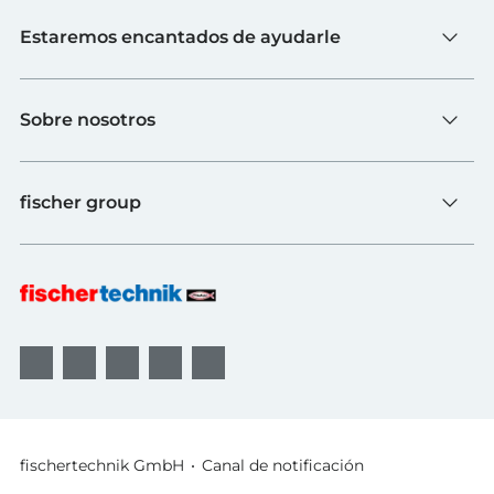
Juguete
Estaremos encantados de ayudarle
Escuelas
Industria y universidades
Contacto
fischerTiP
Sobre nosotros
Ir a la página de proveedores
Búsqueda de distribuidores
Sobre fischertechnik
FAQs
fischer group
Calidad y sostenibilidad
B2B AGBs
Premios
Sistemas de fijación
fischer Consulting
fischertechnik GmbH
Canal de notificación