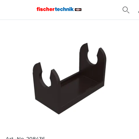
Home
Art.-No. 208436