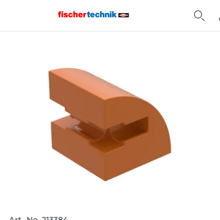
Home
Art.-No. 213384