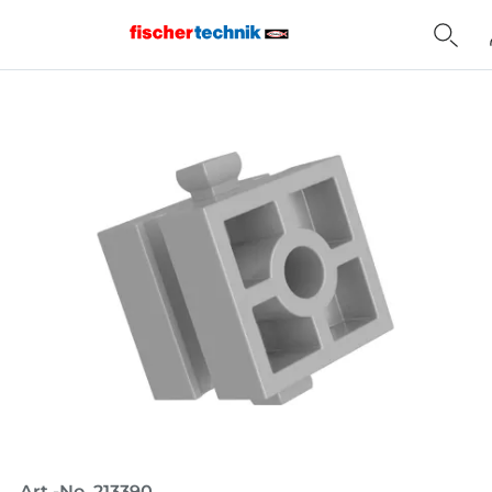
Home
Art.-No. 213390