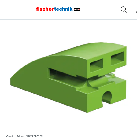
Home
Art.-No. 163202