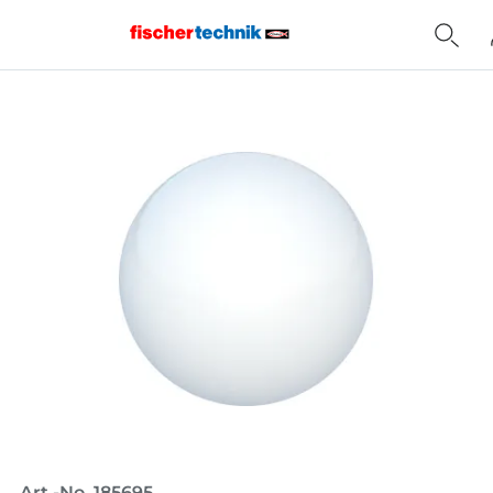
Home
Art.-No. 185695