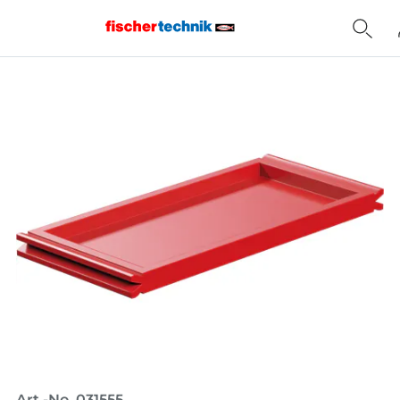
Home
Art.-No. 031555