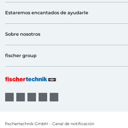
Juguete
Estaremos encantados de ayudarle
Escuelas
Industria y universidades
Contacto
fischerTiP
Sobre nosotros
Ir a la página de proveedores
Búsqueda de distribuidores
Sobre fischertechnik
FAQs
fischer group
Calidad y sostenibilidad
B2B AGBs
Premios
Sistemas de fijación
fischer Consulting
fischertechnik GmbH
Canal de notificación