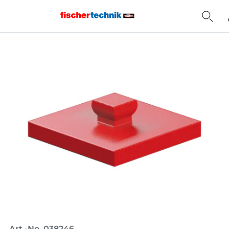
Home
Art.-No. 038246