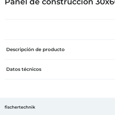
Panel de construcción 30x60
Descripción de producto
Datos técnicos
Las piezas individuales de fischertechnik son ideales
amplían con ideas propias. Todos los bloques de cons
sofisticados detalles técnicos, se pueden combinar en
¡De esta manera se garantiza más creatividad y diver
Color
GTIN (EAN-Code)
fischertechnik