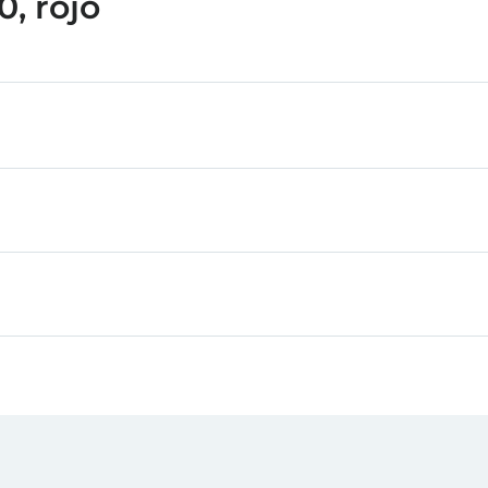
, rojo
 para construir de manera creativa. No importa si los mo
trucción y todas las piezas individuales, desde un ingen
tre sí.
sión mediante la construcción!