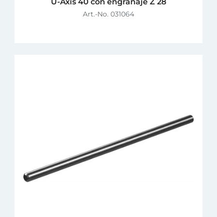
U-Axis 40 con engranaje Z 28
Art.-No. 031064