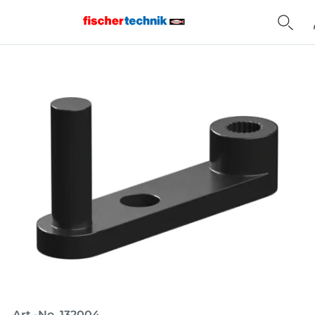
Home
Art.-No. 132004