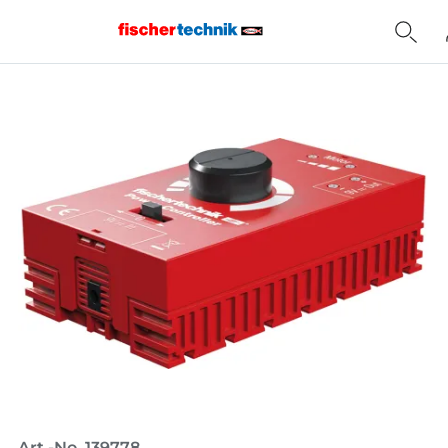
Home
Art.-No. 139778