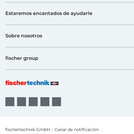
Juguete
Estaremos encantados de ayudarle
Escuelas
Industria y universidades
Contacto
fischerTiP
Sobre nosotros
Ir a la página de proveedores
Búsqueda de distribuidores
Sobre fischertechnik
FAQs
fischer group
Calidad y sostenibilidad
B2B AGBs
Premios
Sistemas de fijación
fischer Consulting
fischertechnik GmbH
Canal de notificación