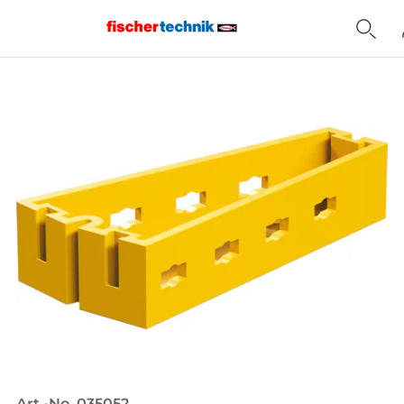
Home
Art.-No. 035052