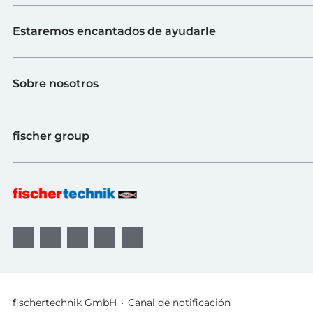
Juguete
Estaremos encantados de ayudarle
Escuelas
Industria y universidades
Contacto
fischerTiP
Sobre nosotros
Ir a la página de proveedores
Búsqueda de distribuidores
Sobre fischertechnik
FAQs
fischer group
Calidad y sostenibilidad
B2B AGBs
Premios
Sistemas de fijación
fischer Consulting
fischertechnik GmbH
Canal de notificación