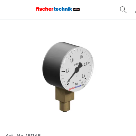
Home
Art.-No. 181148