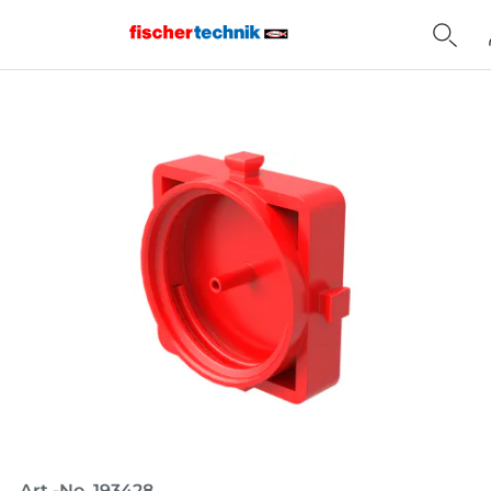
Home
Art.-No. 193428