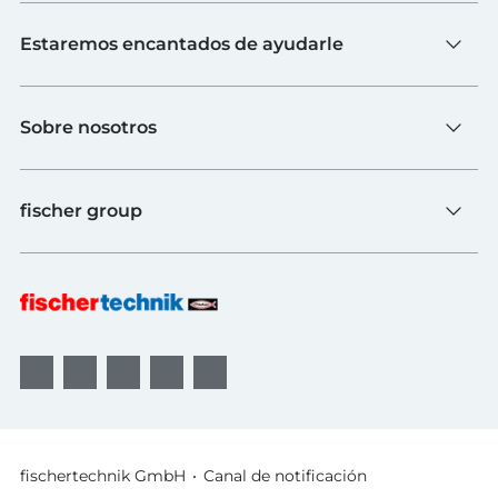
Juguete
Estaremos encantados de ayudarle
Escuelas
Industria y universidades
Contacto
fischerTiP
Sobre nosotros
Ir a la página de proveedores
Búsqueda de distribuidores
Sobre fischertechnik
FAQs
fischer group
Calidad y sostenibilidad
B2B AGBs
Premios
Sistemas de fijación
fischer Consulting
fischertechnik GmbH
Canal de notificación