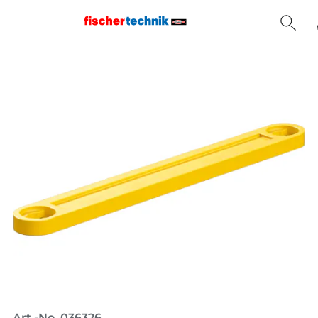
Home
Art.-No. 036326