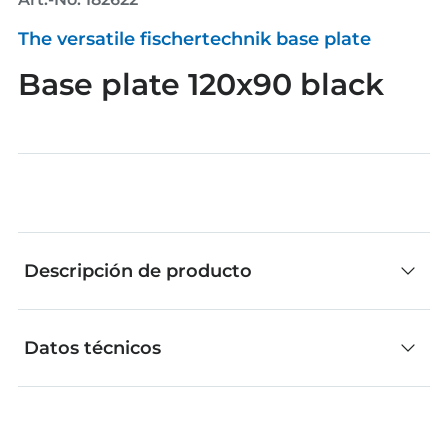
The versatile fischertechnik base plate
Base plate 120x90 black
Descripción de producto
Datos técnicos
Las piezas individuales de fischertechnik son
ideales para construir de manera creativa. No
importa si los modelos se desarrollan de forma
independiente o si se amplían con ideas propias.