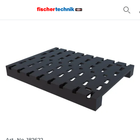
Home
Art.-No. 182622