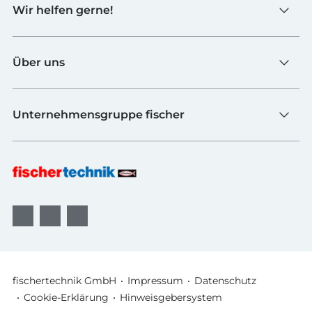
Wir helfen gerne!
Schulen
Industrie & Hochschulen
Kontaktformular
fischerTiP
Über uns
Zur Lieferantenseite
Händler finden
Ueber fischertechnik
FAQ
Unternehmensgruppe fischer
Qualitaet und Nachhaltigkeit
Newsletter
Auszeichnungen
fischer Befestigungssysteme
Widerrufsbelehrung Onlineshop
Karriere
fischer Consulting
Widerruf online einreichen
B2B AGBs
fischertechnik GmbH
Impressum
Datenschutz
Cookie-Erklärung
Hinweisgebersystem