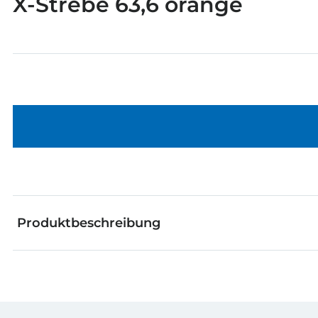
X-Strebe 63,6 orange
Produktbeschreibung
Die fischertechnik X-Strebe ist ein diagonal verlaufe
Längen und Farben erhältlich. Ideal ist die X-Strebe