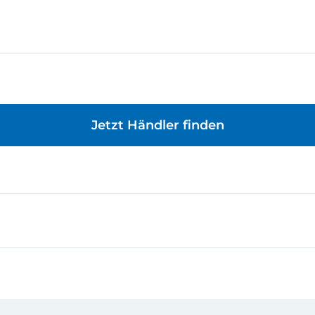
Jetzt Händler finden
ndes Einzelteil und sorgt beim Bau der Modelle für optima
 beispielsweise für das Bauen von Statik- und Kugelbahnm