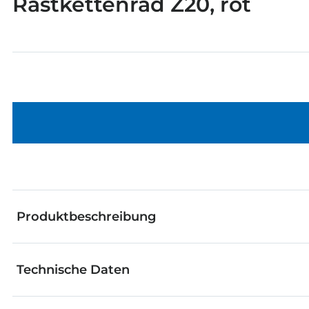
Rastkettenrad Z20, rot
Produktbeschreibung
Technische Daten
Die fischertechnik Einzelteile eignen sich hervorra
werden. Vom genialen Grundbaustein bis zum raffinie