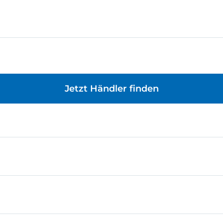
Jetzt Händler finden
gend zum kreativen Bauen. Egal, ob Modelle eigenständig
rten Technik-Detail sind alle Bausteine und Einzelteile