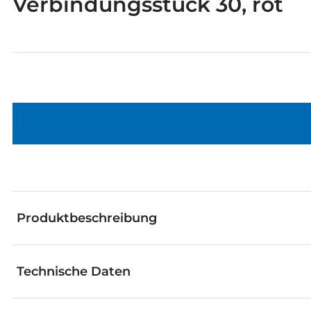
Verbindungsstück 30, rot
Produktbeschreibung
Technische Daten
Die fischertechnik Einzelteile eignen sich hervorra
werden. Vom genialen Grundbaustein bis zum raffinie