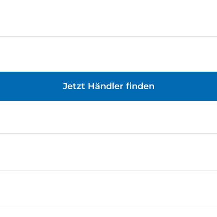
Jetzt Händler finden
gend zum kreativen Bauen. Egal, ob Modelle eigenständig
rten Technik-Detail sind alle Bausteine und Einzelteile