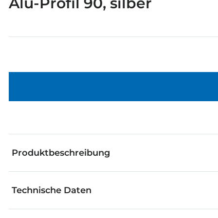
Alu-Profil 90, silber
Produktbeschreibung
Technische Daten
Die fischertechnik Einzelteile eignen sich hervorra
werden. Vom genialen Grundbaustein bis zum raffinie