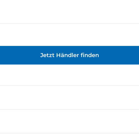
Jetzt Händler finden
gend zum kreativen Bauen. Egal, ob Modelle eigenständig
rten Technik-Detail sind alle Bausteine und Einzelteile