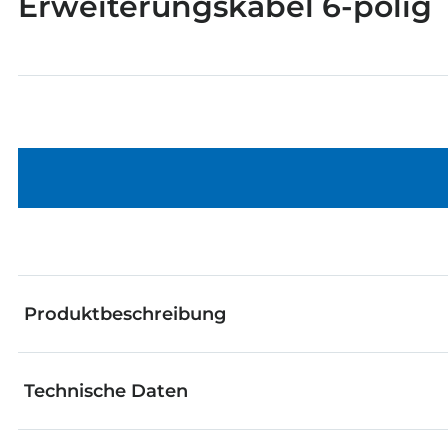
Erweiterungskabel 6-polig
Produktbeschreibung
Technische Daten
6-poliges Flachbankabel mit 6-poligen Buchsenleiste