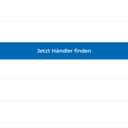
Jetzt Händler finden
n zur Verbindung von zwei TXT 4.0 Controllern an den E