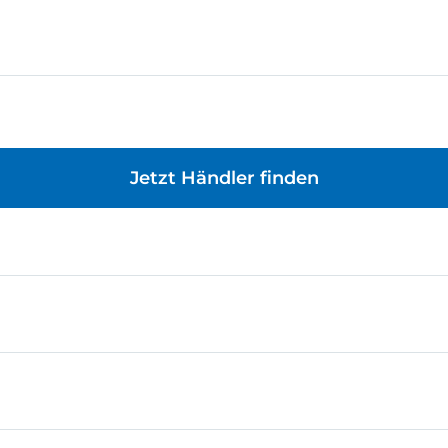
Jetzt Händler finden
ie Bildauflösung beträgt 1 Megapixel. Die Bilder die di
er ROBOTICS TXT Controller die Bilder verarbeiten u