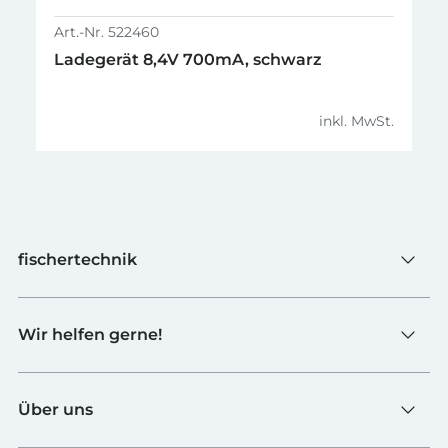
Art.-Nr. 522460
Ladegerät 8,4V 700mA, schwarz
inkl. MwSt.
fischertechnik
Spielzeug
Wir helfen gerne!
Schulen
Industrie & Hochschulen
Kontaktformular
fischerTiP
Über uns
Zur Lieferantenseite