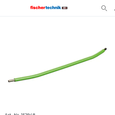
Home
Art.-Nr. 152948