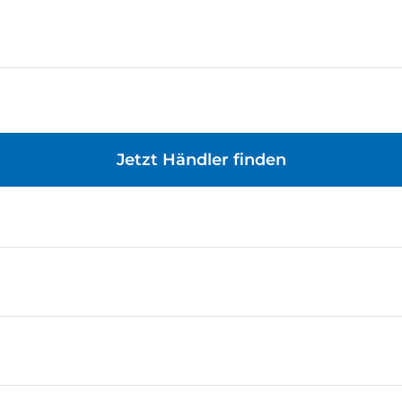
Jetzt Händler finden
chertechnik Litzen mit Querschnitt 0,14 mm²