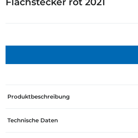
Flachstecker rot 2021
Produktbeschreibung
Technische Daten
Flachstecker mit Schneid-Klemm Verbindung für fis