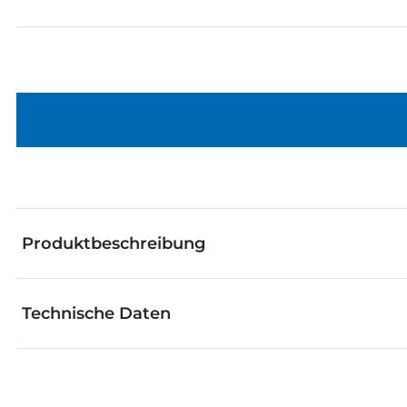
Produktbeschreibung
Technische Daten
Mit den fischertechnik Elektronikteilen können die G
eingesetzt werden.
Menge