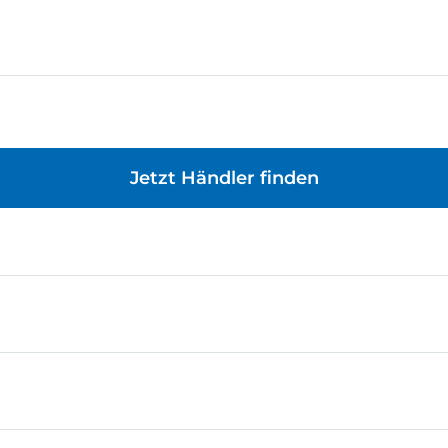
Jetzt Händler finden
gend zum kreativen Bauen. Egal, ob Modelle eigenständig
rten Technik-Detail sind alle Bausteine und Einzelteile