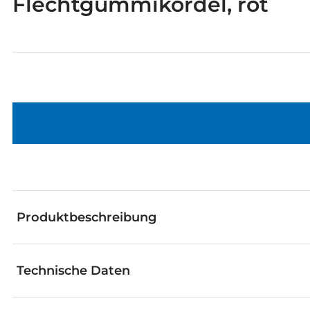
Flechtgummikordel, rot
Produktbeschreibung
Technische Daten
Die fischertechnik Einzelteile eignen sich hervorra
werden. Vom genialen Grundbaustein bis zum raffinie