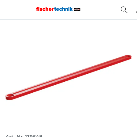
Home
Art.-Nr. 139648