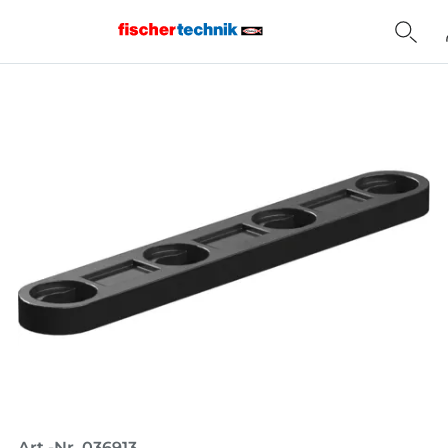
Home
Art.-Nr. 036913