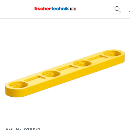
Home
Art.-Nr. 038541