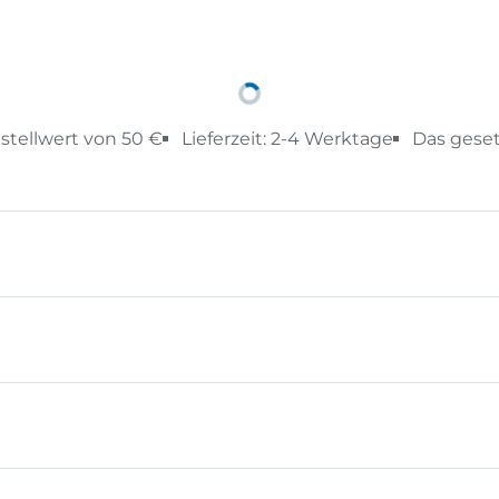
stellwert von 50 €
Lieferzeit: 2-4 Werktage
Das geset
er for kids Sets wird nicht nur gespielt, sondern gebaut
en für Kinder ab 3 Jahren. Spielerisch, sicher und volle
auber, 3 Rückwande, 1 Formvorlage, 3 Ausmalbilder, 2 Ve
vorgebohrten Befestigungswänden sowie einem ergonom
trische Kinder-Akku-Schrauber, mit dem Projekte schn