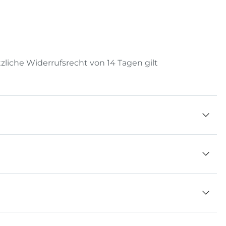
zliche Widerrufsrecht von 14 Tagen gilt
. Die Power Box bringt echtes Werkstatt-Feeling ins
r Fantasie lernen kleine Baumeister, wie aus ersten
rbinder
ischen Schraubendreher erleben Kinder erstmals
eller undeinfacher umgesetzt werden können. Beim