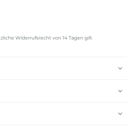
zliche Widerrufsrecht von 14 Tagen gilt
 beschleunigt und erreicht die Wechselweiche und
rechts! Beim Titelmodell flitzt die Kugel durch
nde der Bahn gesammelt und können bequem wieder
itung. Darüber hinaus können junge Ingenieure
 Action-Parcours und Parcours mit zwei