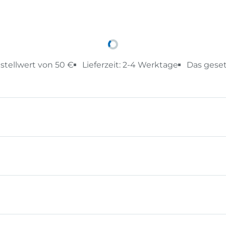
stellwert von 50 €
Lieferzeit: 2-4 Werktage
Das geset
antieren Spielspaß! Die Kugel startet in den Parcours,
 unterschiedliche Bahnkreisläufe - einmal links, einmal 
dann das Klangrohr – "BING"! Die Kugeln werden am E
en drei eindrucksvolle Kugelbahnmodelle nach Bauanle
n Ideen konstruieren. Drei Modelle: Einfacher Parcours,