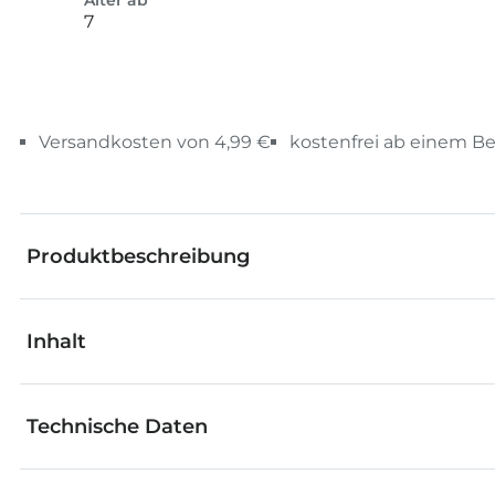
Alter ab
7
Versandkosten von 4,99 €
kostenfrei ab einem Be
Produktbeschreibung
Inhalt
Kugelbahnen und fischertechnik – zwei Klassiker gar
stürzt dann weiter die Bahn hinab – ab geht´s in zwei
Klangrohr
mehrere 90°-Kurven, über eine Wippe und streift 
Technische Daten
entnommen werden. Mit über 140 Bauteilen entsteh
4x 90°-Kurve
nahezu unendlich viele weitere Parcours nach eigene