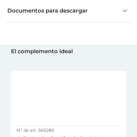
Documentos para descargar
GTIN (EAN-Code)
4048962523553
Manual de instrucciones
Maleta de transporte
El complemento ideal
PDF,
N.° de art. 569289