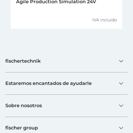
Agile Production Simulation 24V
IVA incluido
fischertechnik
Juguete
Estaremos encantados de ayudarle
Escuelas
Industria y universidades
Contacto
fischerTiP
Sobre nosotros
Ir a la página de proveedores
Búsqueda de distribuidores
Sobre fischertechnik
FAQs
fischer group
Calidad y sostenibilidad