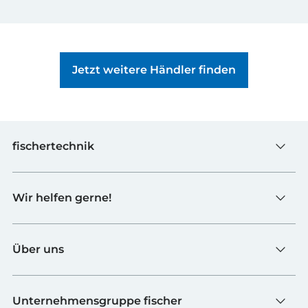
Jetzt weitere Händler finden
fischertechnik
Spielzeug
Wir helfen gerne!
Schulen
Industrie & Hochschulen
Kontaktformular
fischerTiP
Über uns
Zur Lieferantenseite
Händler finden
Ueber fischertechnik
FAQ
Unternehmensgruppe fischer
Qualitaet und Nachhaltigkeit