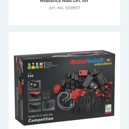
Robotics Add On: IoT
Art.-No. 559897