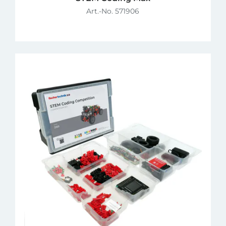
Art.-No. 571906