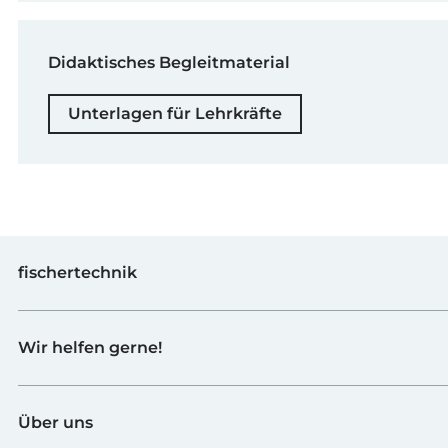
Didaktisches Begleitmaterial
Unterlagen für Lehrkräfte
fischertechnik
Spielzeug
Wir helfen gerne!
Schulen
Industrie & Hochschulen
Kontaktformular
fischerTiP
Über uns
Zur Lieferantenseite