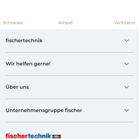
Schranke
Ampel
Ventilator
fischertechnik
Spielzeug
Wir helfen gerne!
Schulen
Industrie & Hochschulen
Kontaktformular
fischerTiP
Über uns
Zur Lieferantenseite
Händler finden
Ueber fischertechnik
FAQ
Unternehmensgruppe fischer
Qualitaet und Nachhaltigkeit
Newsletter
Auszeichnungen
fischer Befestigungssysteme
Widerrufsbelehrung Onlineshop
Karriere
fischer Consulting